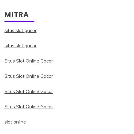
MITRA
situs slot gacor
situs slot gacor
Situs Slot Online Gacor
Situs Slot Online Gacor
Situs Slot Online Gacor
Situs Slot Online Gacor
slot online