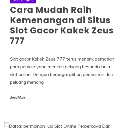
Cara Mudah Raih
Kemenangan di Situs
Slot Gacor Kakek Zeus
777
Slot gacor Kakek Zeus 777 terus menarik perhatian
para pemain yang mencari peluang besar di dunia
slot online. Dengan berbagai pilihan permainan dan
peluang menang
Read More