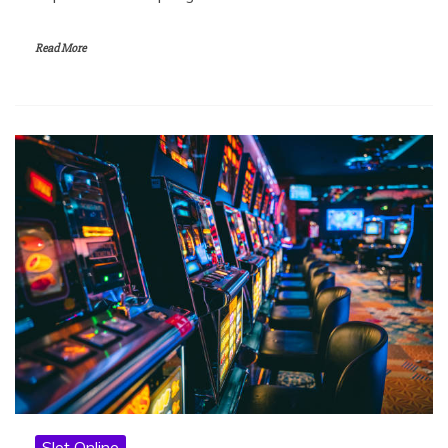
Read More
Slot Online