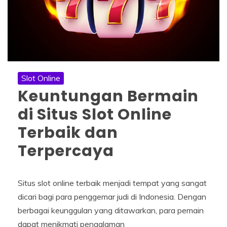
Slot Online
Keuntungan Bermain
di Situs Slot Online
Terbaik dan
Terpercaya
Situs slot online terbaik menjadi tempat yang sangat
dicari bagi para penggemar judi di Indonesia. Dengan
berbagai keunggulan yang ditawarkan, para pemain
dapat menikmati pengalaman