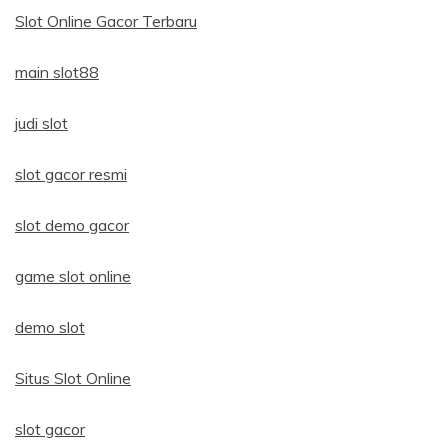
Slot Online Gacor Terbaru
main slot88
judi slot
slot gacor resmi
slot demo gacor
game slot online
demo slot
Situs Slot Online
slot gacor