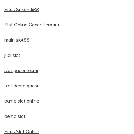
Situs Srikandi88
Slot Online Gacor Terbaru
main slot88
judi slot
slot gacor resmi
slot demo gacor
game slot online
demo slot
Situs Slot Online